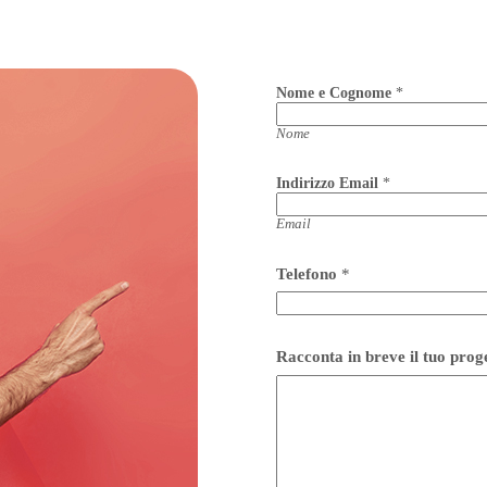
Nome e Cognome
*
Nome
Indirizzo Email
*
Email
I
Telefono
*
n
d
i
r
i
Racconta in breve il tuo pro
z
z
o
C
o
g
n