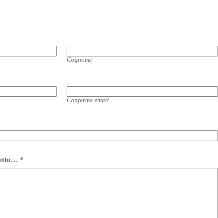
Cognome
Conferma email
getto…
*